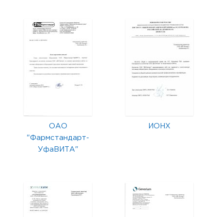
ОАО
ИОНХ
"Фармстандарт-
УфаВИТА"