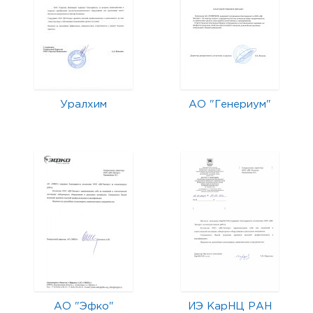
Уралхим
АО "Генериум"
АО "Эфко"
ИЭ КарНЦ РАН