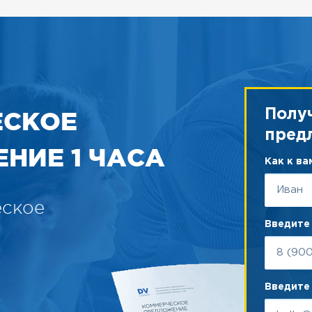
ЕСКОЕ
Полу
пред
НИЕ 1 ЧАСА
Как к в
еское
Введите
Введите 