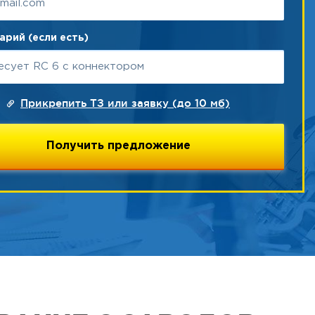
рий (если есть)
Прикрепить ТЗ или заявку (до 10 мб)