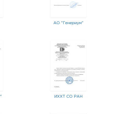
АО "Генериум"
"
ИХХТ СО РАН