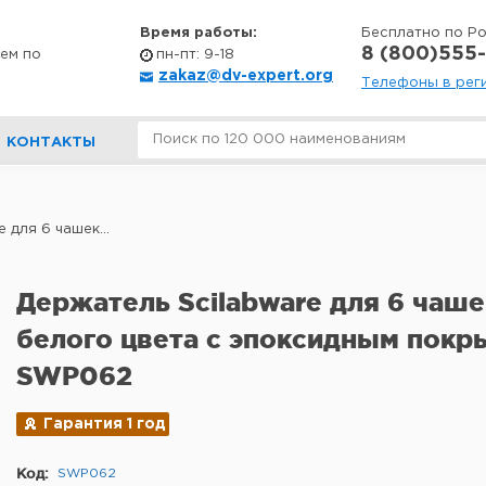
Время работы:
Бесплатно по Р
8 (800)555-
ем по
пн-пт: 9-18
zakaz@dv-expert.org
Телефоны в рег
КОНТАКТЫ
 для 6 чашек...
Держатель Scilabware для 6 чаше
белого цвета с эпоксидным покр
SWP062
Гарантия 1 год
Код:
SWP062