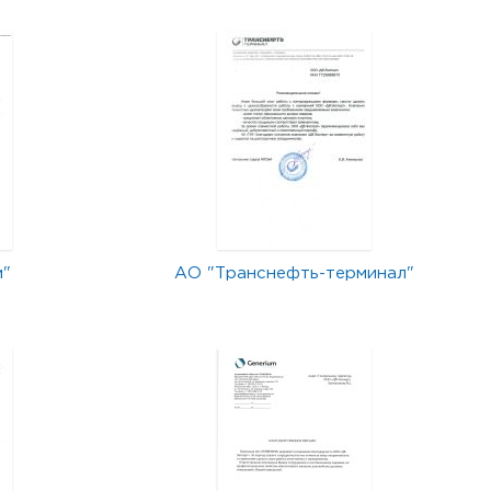
м"
АО "Транснефть-терминал"