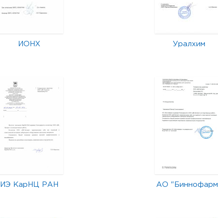
ИОНХ
Уралхим
ИЭ КарНЦ РАН
АО "Биннофарм