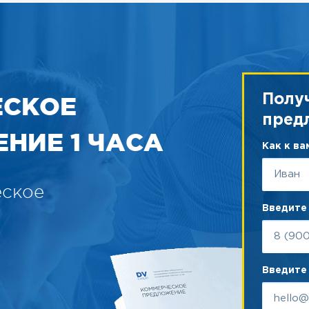
ЕСКОЕ
Полу
пред
НИЕ 1 ЧАСА
Как к в
еское
Введите
Введите 