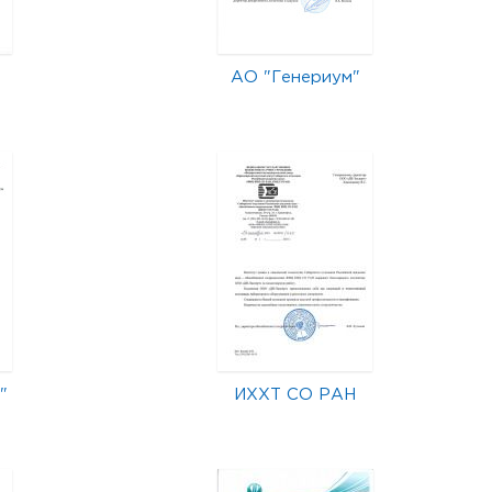
АО "Генериум"
"
ИХХТ СО РАН