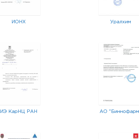
ИОНХ
Уралхим
ИЭ КарНЦ РАН
АО "Биннофарм