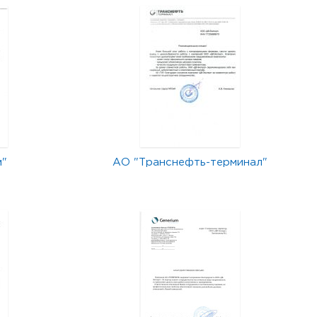
м"
АО "Транснефть-терминал"