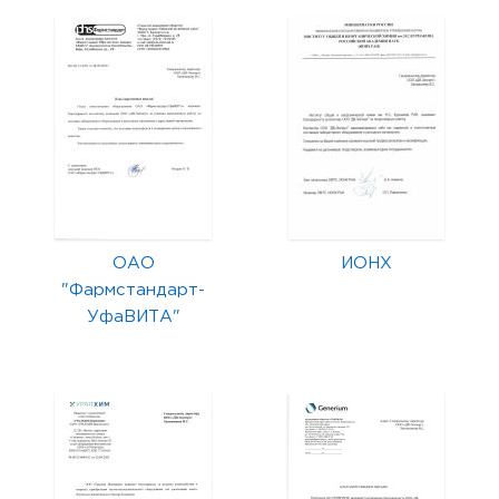
ОАО
ИОНХ
"Фармстандарт-
УфаВИТА"