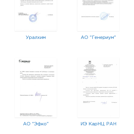
Уралхим
АО "Генериум"
АО "Эфко"
ИЭ КарНЦ РАН