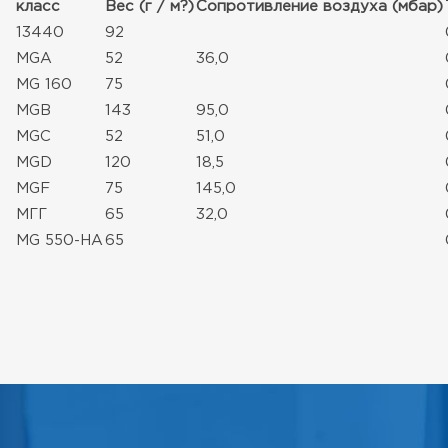
класс
Вес (г / м?)
Сопротивление воздуха (мбар)
13440
92
MGA
52
36,0
MG 160
75
MGB
143
95,0
MGC
52
51,0
MGD
120
18,5
MGF
75
145,0
МГГ
65
32,0
MG 550-HA
65