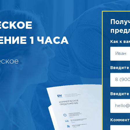
ЕСКОЕ
Полу
пред
НИЕ 1 ЧАСА
Как к в
еское
Введите
Введите 
Коммента