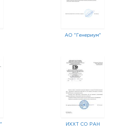
АО "Генериум"
"
ИХХТ СО РАН