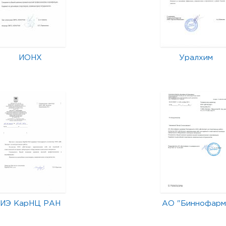
ИОНХ
Уралхим
ИЭ КарНЦ РАН
АО "Биннофарм