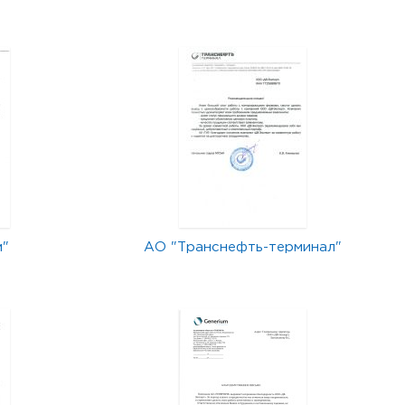
м"
АО "Транснефть-терминал"