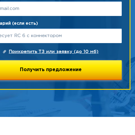
рий (если есть)
Прикрепить ТЗ или заявку (до 10 мб)