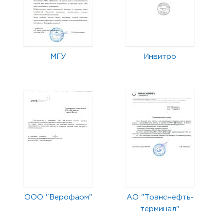
МГУ
Инвитро
ООО "Верофарм"
АО "Транснефть-
терминал"