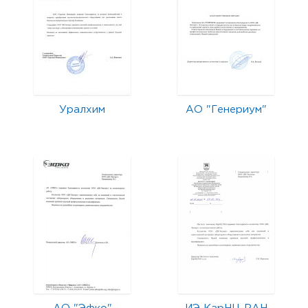
Уралхим
АО "Генериум"