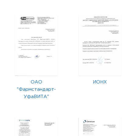
ОАО
ИОНХ
"Фармстандарт-
УфаВИТА"