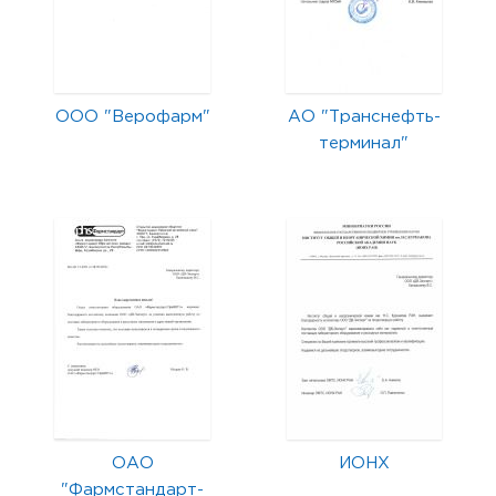
ООО "Верофарм"
АО "Транснефть-
терминал"
ОАО
ИОНХ
"Фармстандарт-