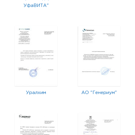
УфаВИТА"
Уралхим
АО "Генериум"