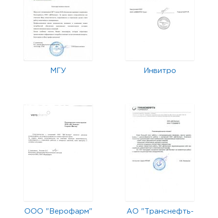
МГУ
Инвитро
ООО "Верофарм"
АО "Транснефть-