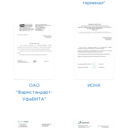
терминал"
ОАО
ИОНХ
"Фармстандарт-
УфаВИТА"