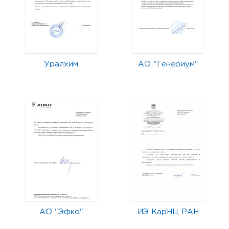
Уралхим
АО "Генериум"
АО "Эфко"
ИЭ КарНЦ РАН