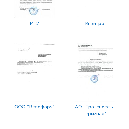
МГУ
Инвитро
ООО "Верофарм"
АО "Транснефть-
терминал"