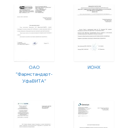
ОАО
ИОНХ
"Фармстандарт-
УфаВИТА"