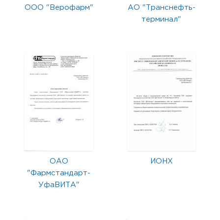
ООО "Верофарм"
АО "Транснефть-
терминал"
ОАО
ИОНХ
"Фармстандарт-
УфаВИТА"