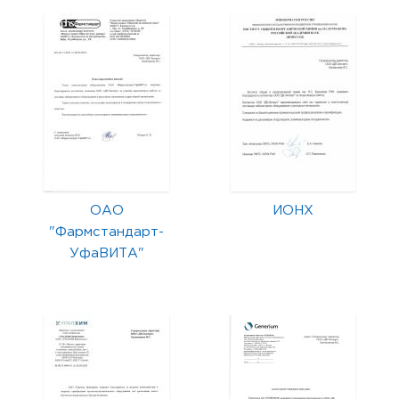
ОАО
ИОНХ
"Фармстандарт-
УфаВИТА"