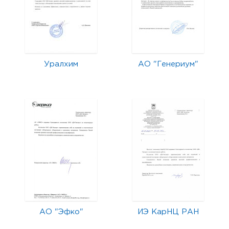
Уралхим
АО "Генериум"
АО "Эфко"
ИЭ КарНЦ РАН