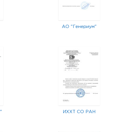
АО "Генериум"
"
ИХХТ СО РАН