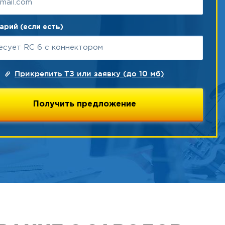
рий (если есть)
Прикрепить ТЗ или заявку (до 10 мб)