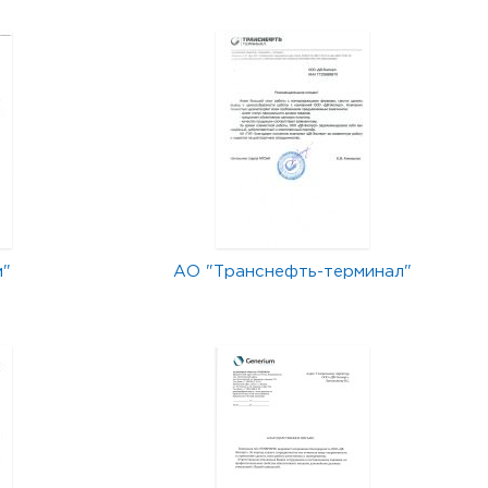
м"
АО "Транснефть-терминал"