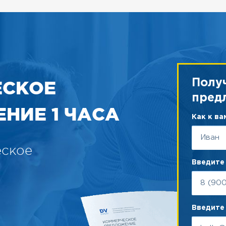
ЕСКОЕ
Полу
пред
НИЕ 1 ЧАСА
Как к в
еское
Введите
Введите 