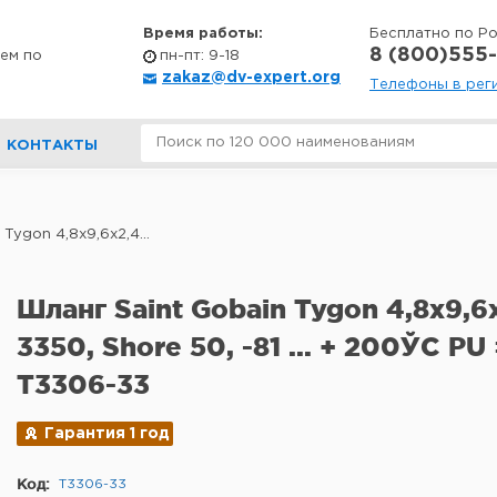
Время работы:
Бесплатно по Р
8 (800)555-
ем по
пн-пт: 9-18
zakaz@dv-expert.org
Телефоны в рег
КОНТАКТЫ
Tygon 4,8x9,6x2,4...
Шланг Saint Gobain Tygon 4,8x9,6
3350, Shore 50, -81 ... + 200ЎC PU
T3306-33
Гарантия 1 год
Код:
T3306-33