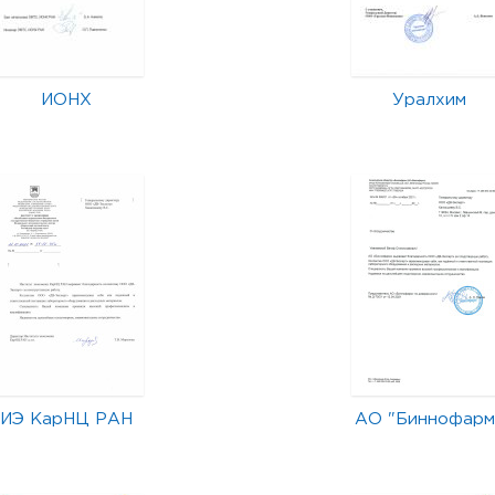
ИОНХ
Уралхим
ИЭ КарНЦ РАН
АО "Биннофарм