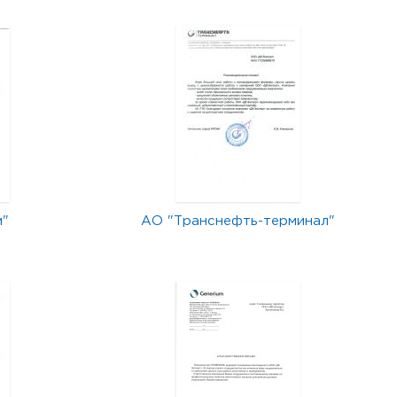
м"
АО "Транснефть-терминал"