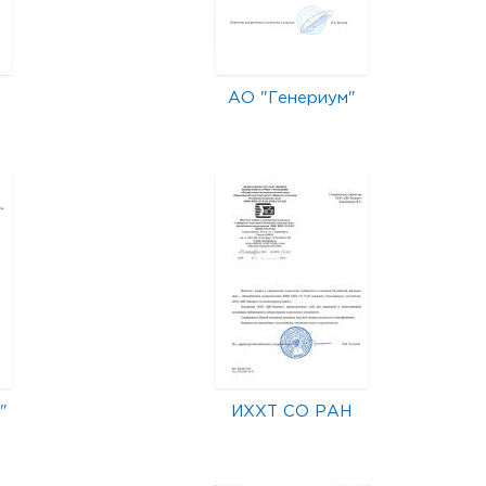
АО "Генериум"
"
ИХХТ СО РАН