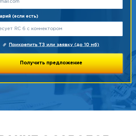
рий (если есть)
Прикрепить ТЗ или заявку (до 10 мб)