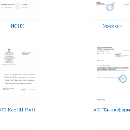
ИОНХ
Уралхим
ИЭ КарНЦ РАН
АО "Биннофарм