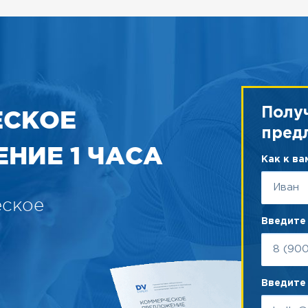
ЕСКОЕ
Полу
пред
НИЕ 1 ЧАСА
Как к в
еское
Введите
Введите 