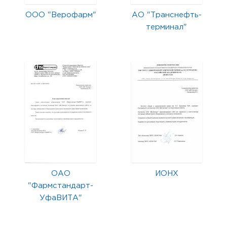
ООО "Верофарм"
АО "Транснефть-
терминал"
ОАО
ИОНХ
"Фармстандарт-
УфаВИТА"