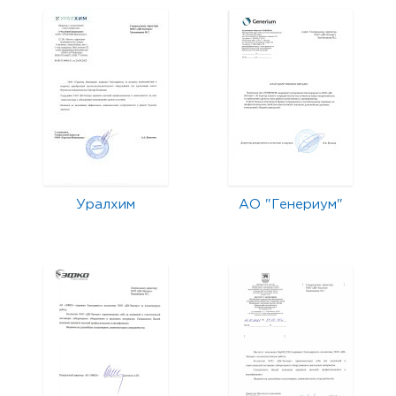
Уралхим
АО "Генериум"