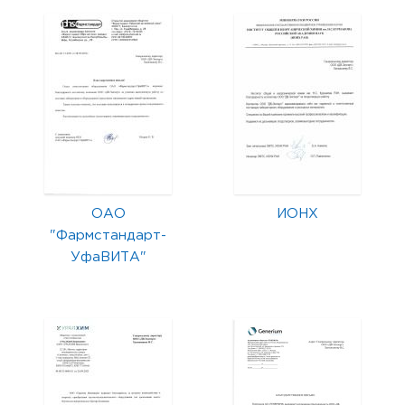
ОАО
ИОНХ
"Фармстандарт-
УфаВИТА"