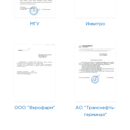
МГУ
Инвитро
ООО "Верофарм"
АО "Транснефть-
терминал"