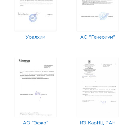
Уралхим
АО "Генериум"
АО "Эфко"
ИЭ КарНЦ РАН