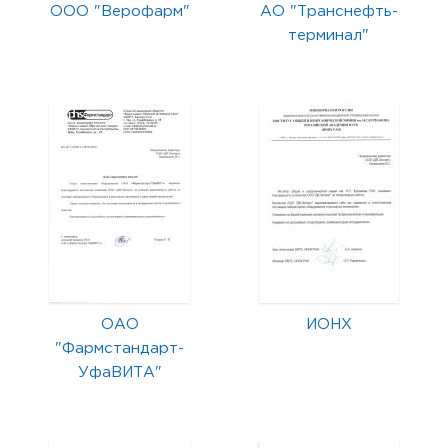
ООО "Верофарм"
АО "Транснефть-
терминал"
ОАО
ИОНХ
"Фармстандарт-
УфаВИТА"