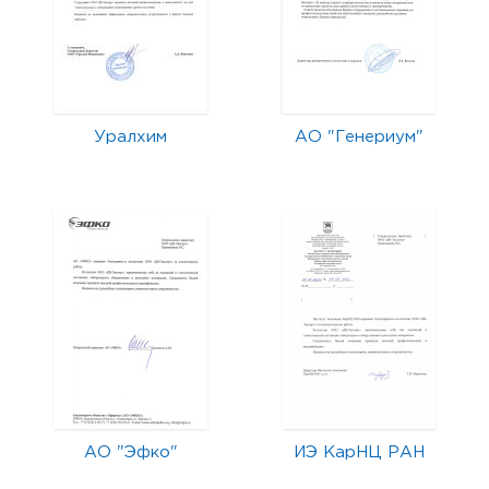
Уралхим
АО "Генериум"
АО "Эфко"
ИЭ КарНЦ РАН