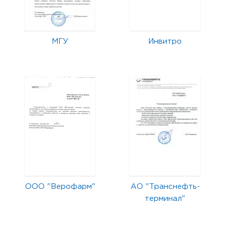
МГУ
Инвитро
ООО "Верофарм"
АО "Транснефть-
терминал"