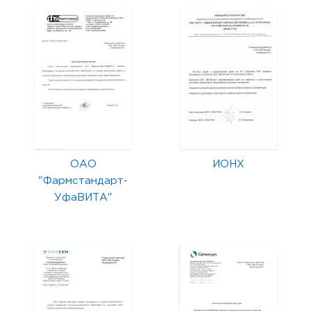
ОАО
ИОНХ
"Фармстандарт-
УфаВИТА"