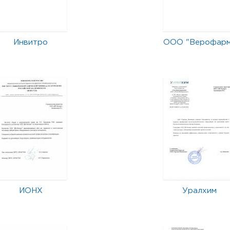
Инвитро
ООО "Верофар
ИОНХ
Уралхим