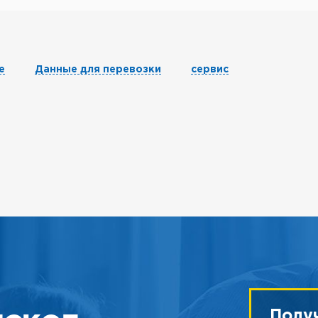
е
Данные для перевозки
сервис
Полу