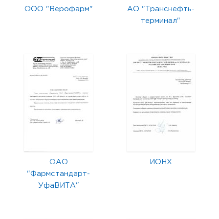
ООО "Верофарм"
АО "Транснефть-
терминал"
ОАО
ИОНХ
"Фармстандарт-
УфаВИТА"