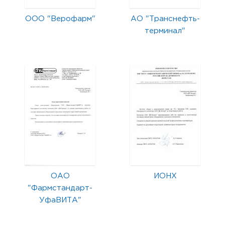
ООО "Верофарм"
АО "Транснефть-
терминал"
ОАО
ИОНХ
"Фармстандарт-
УфаВИТА"