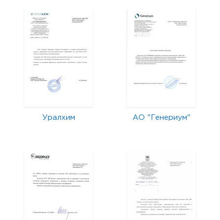
Уралхим
АО "Генериум"