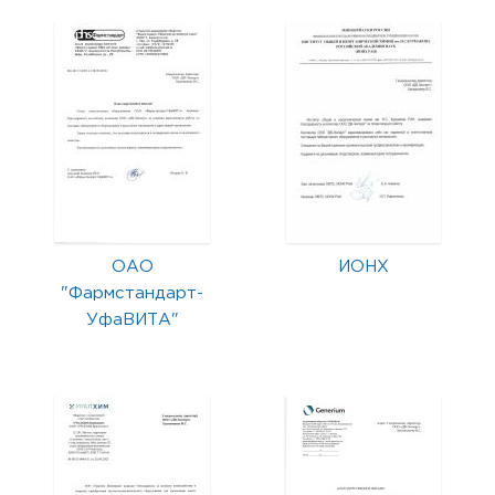
ОАО
ИОНХ
"Фармстандарт-
УфаВИТА"