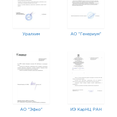
Уралхим
АО "Генериум"
АО "Эфко"
ИЭ КарНЦ РАН