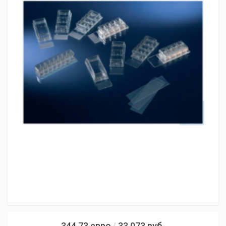
344,73
евро
33 073
руб.
/