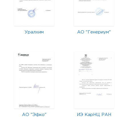
Уралхим
АО "Генериум"
АО "Эфко"
ИЭ КарНЦ РАН