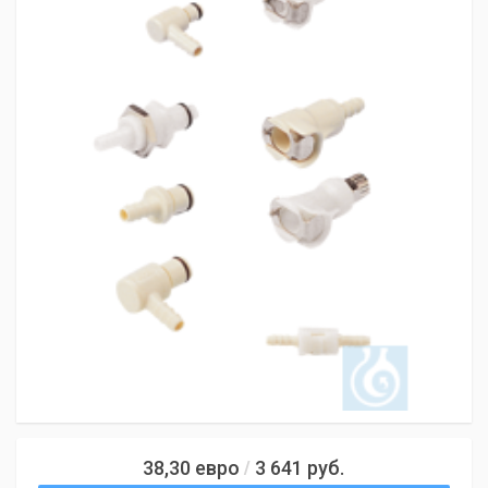
38,30
евро
3 641
руб.
/