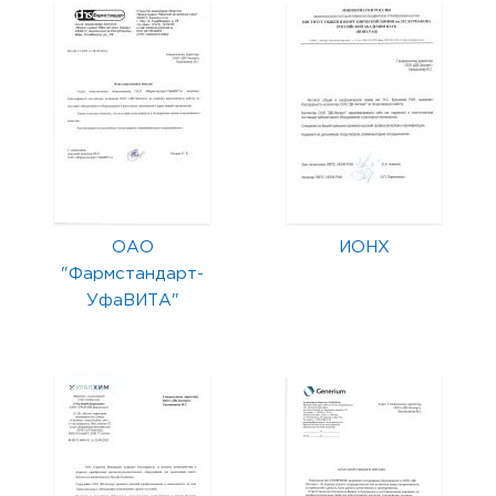
ОАО
ИОНХ
"Фармстандарт-
УфаВИТА"