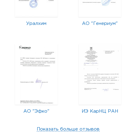
Уралхим
АО "Генериум"
АО "Эфко"
ИЭ КарНЦ РАН
Показать больше отзывов