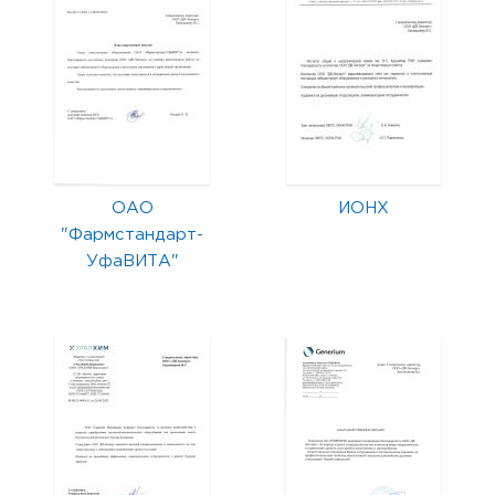
ОАО
ИОНХ
"Фармстандарт-
УфаВИТА"