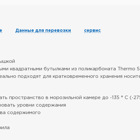
е
Данные для перевозки
сервис
рышкой
и квадратными бутылками из поликарбоната Thermo Scie
ально подходят для кратковременного хранения носите
 пространство в морозильной камере до -135 ° C (-275
ровать уровни содержания
ива содержимого
чила