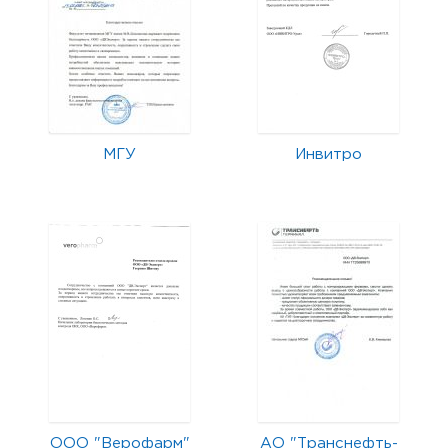
МГУ
Инвитро
ООО "Верофарм"
АО "Транснефть-