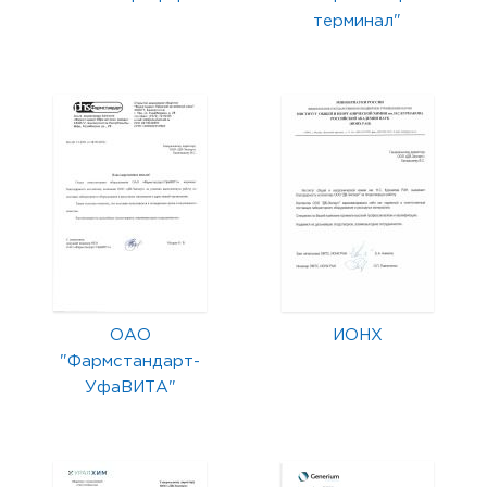
терминал"
ОАО
ИОНХ
"Фармстандарт-
УфаВИТА"