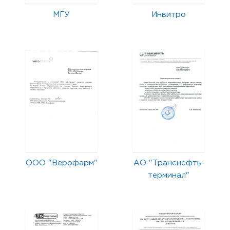
МГУ
Инвитро
ООО "Верофарм"
АО "Транснефть-
терминал"