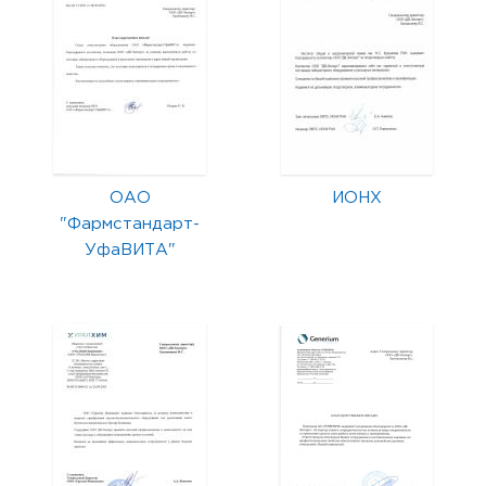
ОАО
ИОНХ
"Фармстандарт-
УфаВИТА"