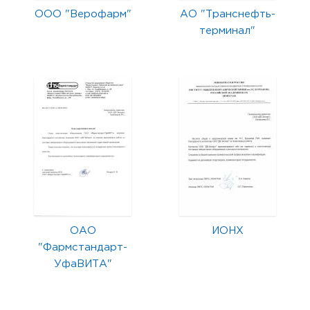
ООО "Верофарм"
АО "Транснефть-
терминал"
ОАО
ИОНХ
"Фармстандарт-
УфаВИТА"