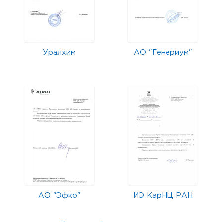
Уралхим
АО "Генериум"
АО "Эфко"
ИЭ КарНЦ РАН