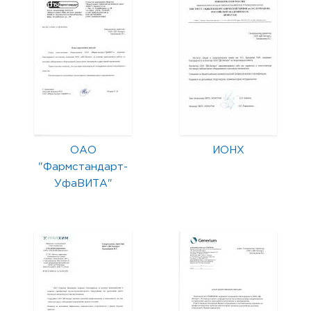
ОАО
ИОНХ
"Фармстандарт-
УфаВИТА"