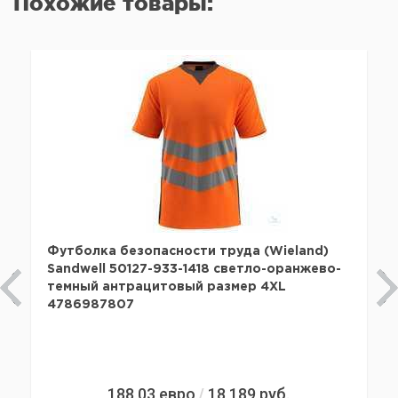
Похожие товары:
Футболка безопасности труда (Wieland)
Sandwell 50127-933-1418 светло-оранжево-
темный антрацитовый размер 4XL
4786987807
188,03
евро
18 189
руб.
/