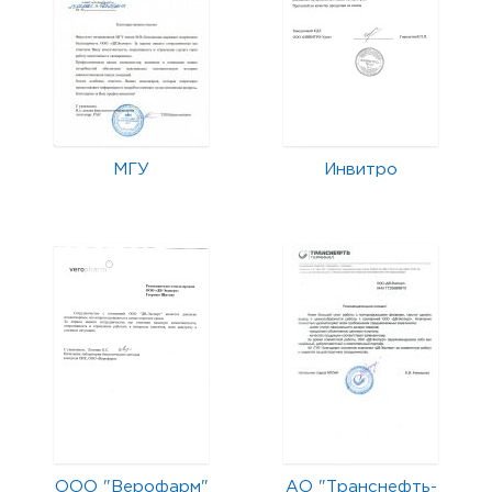
МГУ
Инвитро
ООО "Верофарм"
АО "Транснефть-