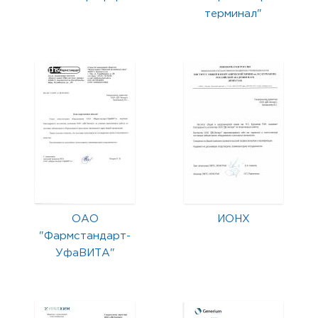
терминал"
ОАО
ИОНХ
"Фармстандарт-
УфаВИТА"