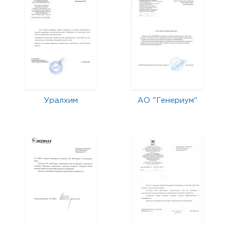
Уралхим
АО "Генериум"