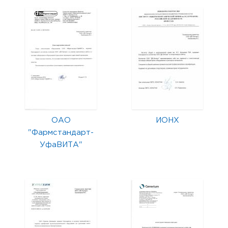
ОАО
ИОНХ
"Фармстандарт-
УфаВИТА"