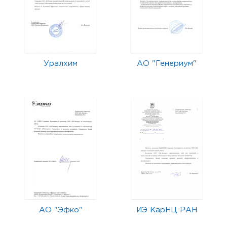
Уралхим
АО "Генериум"
АО "Эфко"
ИЭ КарНЦ РАН