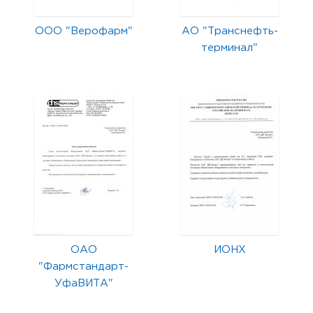
ООО "Верофарм"
АО "Транснефть-
терминал"
ОАО
ИОНХ
"Фармстандарт-
УфаВИТА"