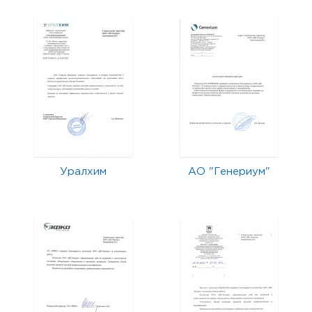
Уралхим
АО "Генериум"