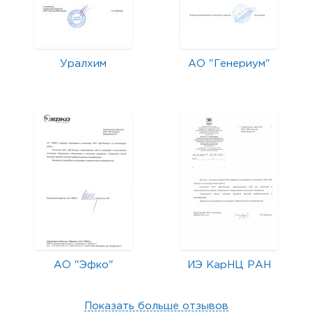
Уралхим
АО "Генериум"
АО "Эфко"
ИЭ КарНЦ РАН
Показать больше отзывов