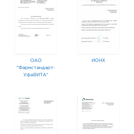
ОАО
ИОНХ
"Фармстандарт-
УфаВИТА"