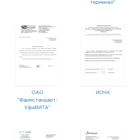
терминал"
ОАО
ИОНХ
"Фармстандарт-
УфаВИТА"