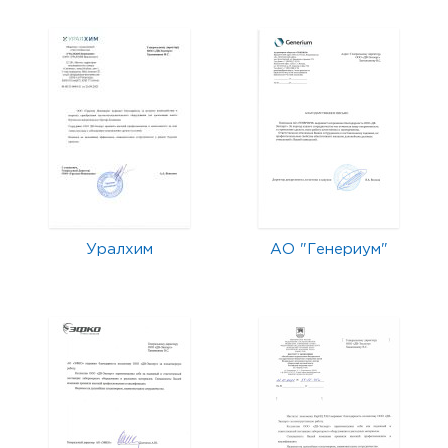
Уралхим
АО "Генериум"