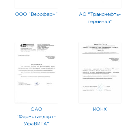
ООО "Верофарм"
АО "Транснефть-
терминал"
ОАО
ИОНХ
"Фармстандарт-
УфаВИТА"