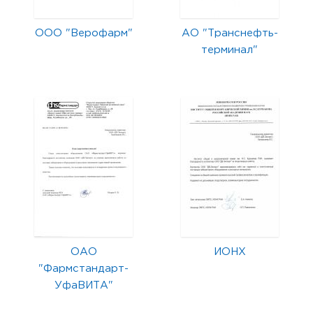
ООО "Верофарм"
АО "Транснефть-
терминал"
ОАО
ИОНХ
"Фармстандарт-
УфаВИТА"