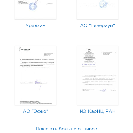
Уралхим
АО "Генериум"
АО "Эфко"
ИЭ КарНЦ РАН
Показать больше отзывов