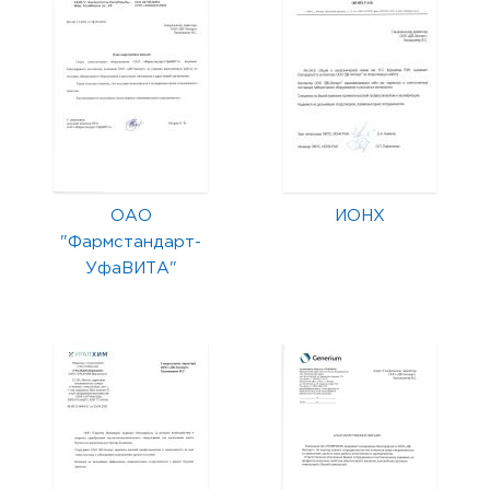
ОАО
ИОНХ
"Фармстандарт-
УфаВИТА"