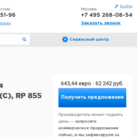
Войти
оссии
Москва
51-96
+7 495 268-08-54
Заказать звонок
ионах
Сервисный центр
643,44
евро
62 242
руб.
/
я
(C), RP 855
Получить предложение
Производитель может поднять
запросите
цены —
коммерческое предложение
сейчас, и мы зафиксируем за