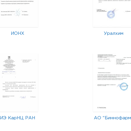
ИОНХ
Уралхим
ИЭ КарНЦ РАН
АО "Биннофарм