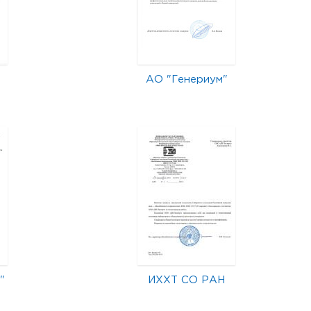
АО "Генериум"
"
ИХХТ СО РАН