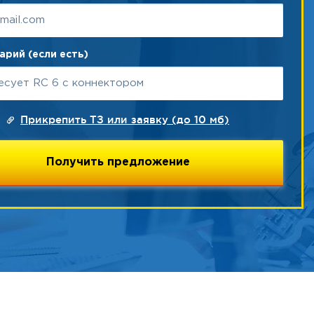
рий (если есть)
Прикрепить ТЗ или заявку (до 10 мб)