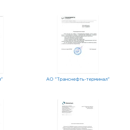
м"
АО "Транснефть-терминал"