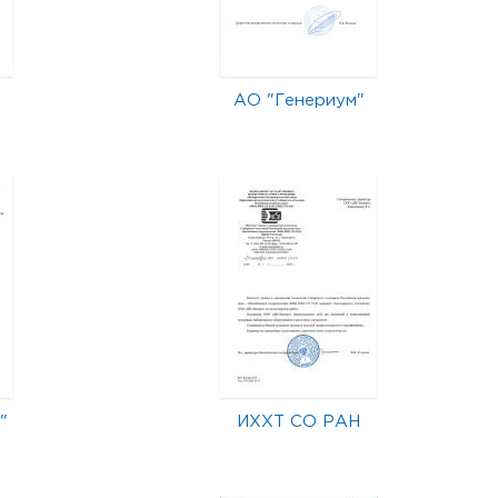
АО "Генериум"
"
ИХХТ СО РАН