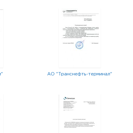
м"
АО "Транснефть-терминал"