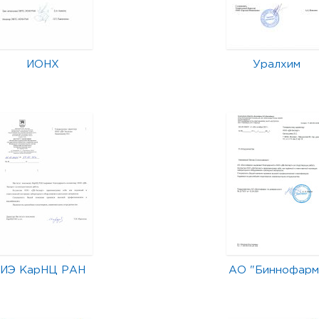
ИОНХ
Уралхим
ИЭ КарНЦ РАН
АО "Биннофарм