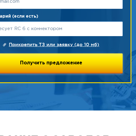
рий (если есть)
Прикрепить ТЗ или заявку (до 10 мб)