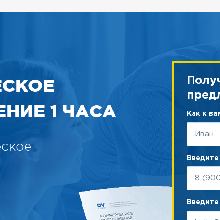
ЕСКОЕ
Полу
пред
НИЕ 1 ЧАСА
Как к в
еское
Введите
Введите 