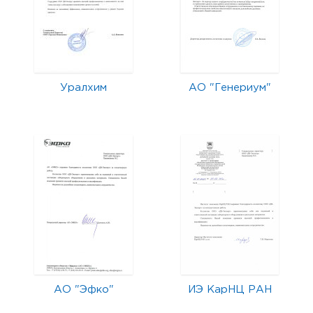
Уралхим
АО "Генериум"
АО "Эфко"
ИЭ КарНЦ РАН