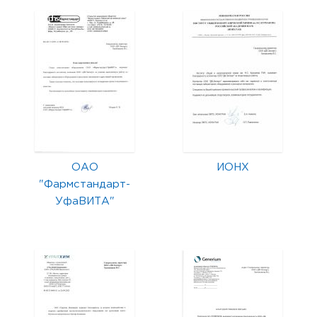
ОАО
ИОНХ
"Фармстандарт-
УфаВИТА"