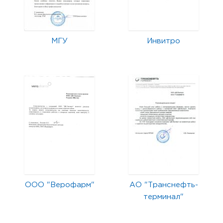
МГУ
Инвитро
ООО "Верофарм"
АО "Транснефть-
терминал"