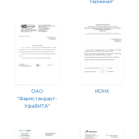
терминал"
ОАО
ИОНХ
"Фармстандарт-
УфаВИТА"