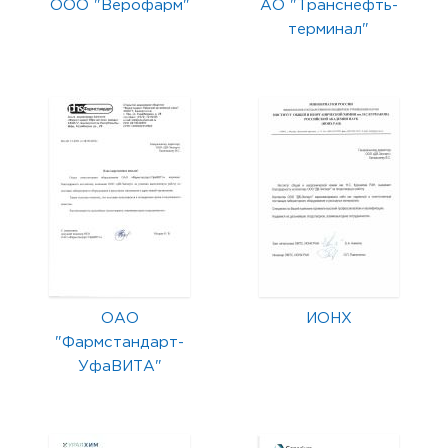
ООО "Верофарм"
АО "Транснефть-
терминал"
ОАО
ИОНХ
"Фармстандарт-
УфаВИТА"