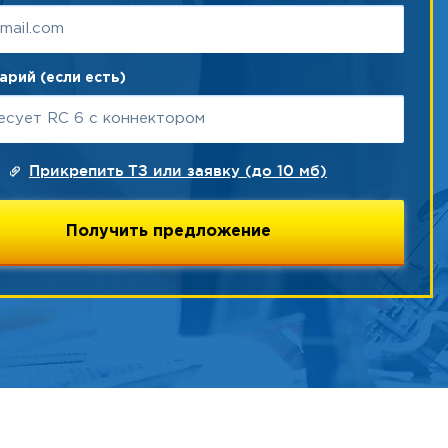
рий (если есть)
Прикрепить ТЗ или заявку (до 10 мб)