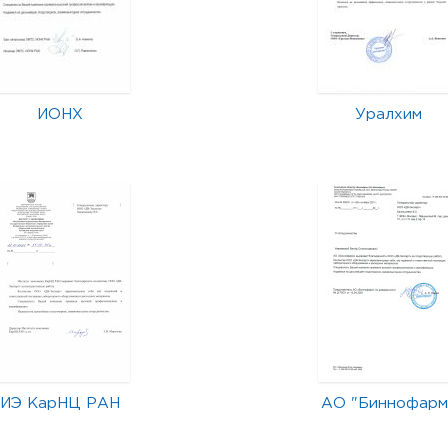
ИОНХ
Уралхим
ИЭ КарНЦ РАН
АО "Биннофарм