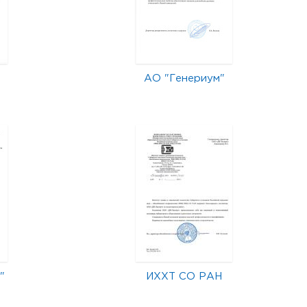
АО "Генериум"
"
ИХХТ СО РАН