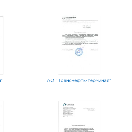
м"
АО "Транснефть-терминал"