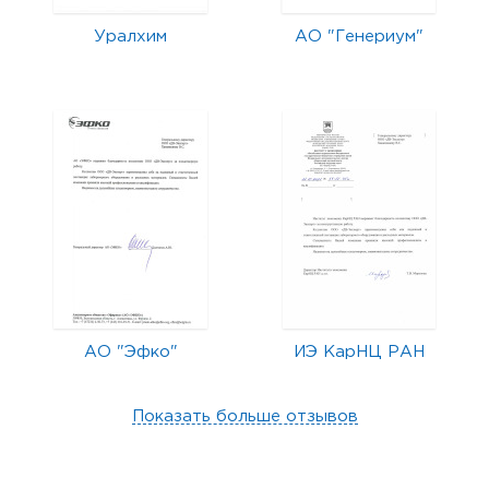
Уралхим
АО "Генериум"
АО "Эфко"
ИЭ КарНЦ РАН
Показать больше отзывов