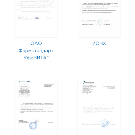
ОАО
ИОНХ
"Фармстандарт-
УфаВИТА"