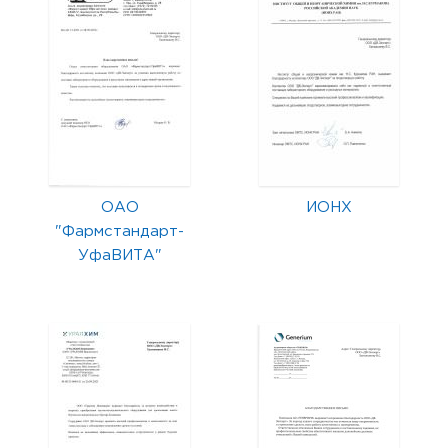
ОАО
ИОНХ
"Фармстандарт-
УфаВИТА"