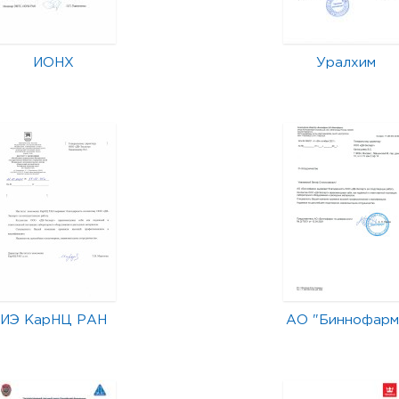
ИОНХ
Уралхим
ИЭ КарНЦ РАН
АО "Биннофарм