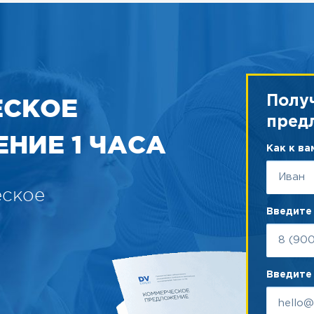
ЕСКОЕ
Полу
пред
НИЕ 1 ЧАСА
Как к в
еское
Введите
Введите 