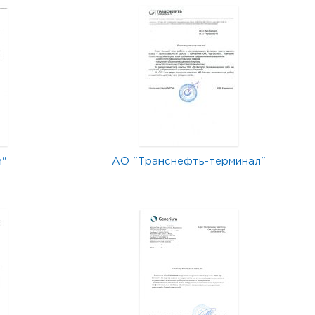
м"
АО "Транснефть-терминал"