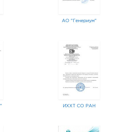
АО "Генериум"
"
ИХХТ СО РАН