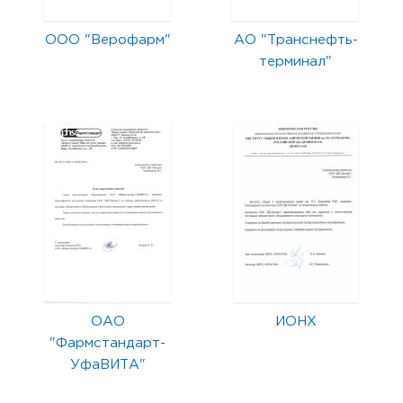
ООО "Верофарм"
АО "Транснефть-
терминал"
ОАО
ИОНХ
"Фармстандарт-
УфаВИТА"