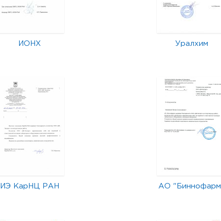
ИОНХ
Уралхим
ИЭ КарНЦ РАН
АО "Биннофарм