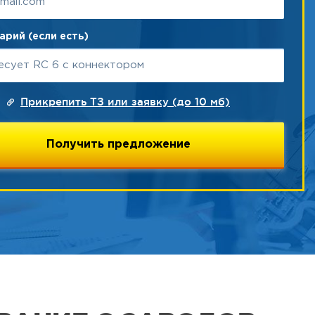
рий (если есть)
Прикрепить ТЗ или заявку (до 10 мб)