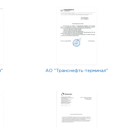
м"
АО "Транснефть-терминал"