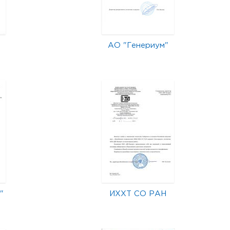
АО "Генериум"
"
ИХХТ СО РАН