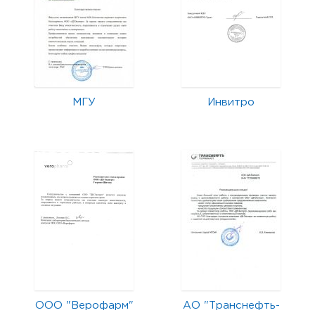
МГУ
Инвитро
ООО "Верофарм"
АО "Транснефть-