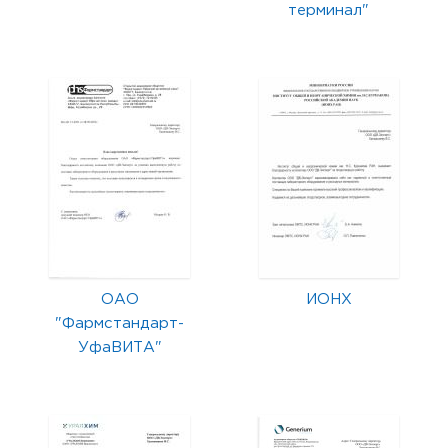
терминал"
ОАО
ИОНХ
"Фармстандарт-
УфаВИТА"