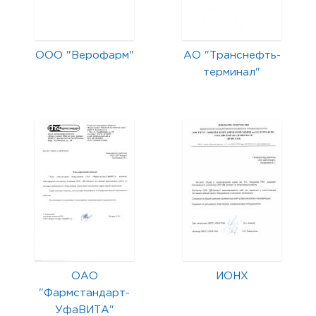
ООО "Верофарм"
АО "Транснефть-
терминал"
ОАО
ИОНХ
"Фармстандарт-
УфаВИТА"